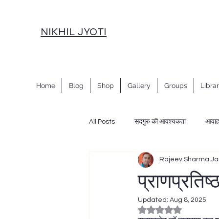
NIKHIL JYOTI
Home
Blog
Shop
Gallery
Groups
Libra
All Posts
सदगुरु की आवश्यकता
आवा
Rajeev Sharma
Ja
नवरात्रि साधना
नववर्ष साधना
स
प्राणप्रतिष्ठ
Updated:
Aug 8, 2025
महाशांति साधना विधान
शक्ति प्रवाह, सा
Rated NaN out of 5