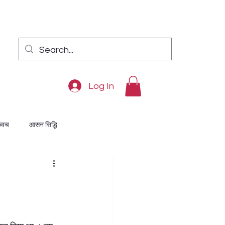
Log In
कवच
आसन सिद्धि
ुक्ति
दरिद्रता निवारण
अंक विद्या
दीपावली पूजन