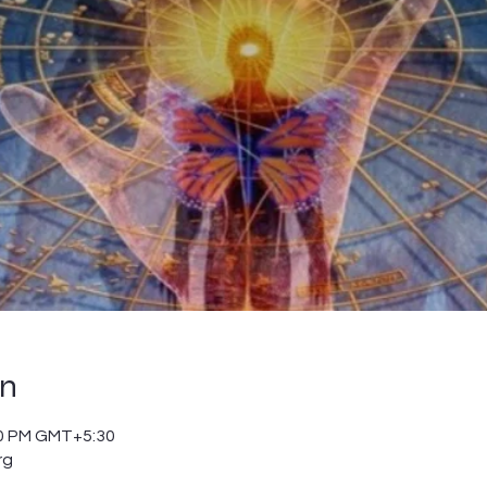
on
00 PM GMT+5:30
rg