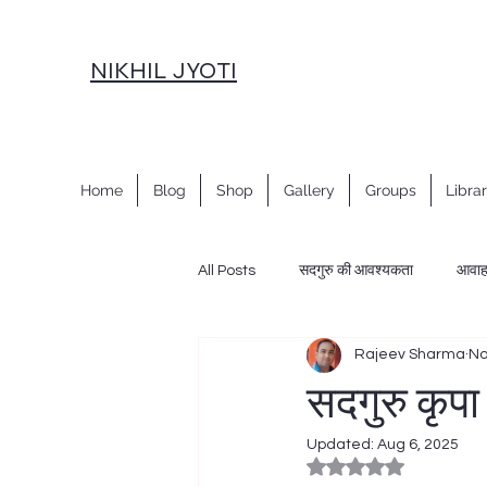
NIKHIL JYOTI
Home
Blog
Shop
Gallery
Groups
Libra
All Posts
सदगुरु की आवश्यकता
आवा
Rajeev Sharma
No
नवरात्रि साधना
नववर्ष साधना
स
सदगुरु कृपा 
Updated:
Aug 6, 2025
महाशांति साधना विधान
शक्ति प्रवाह, सा
Rated NaN out of 5