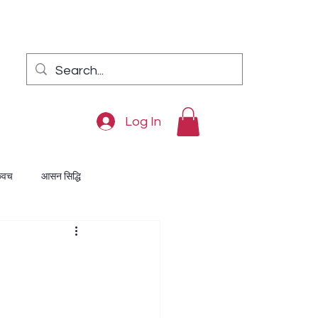
Log In
कवच
आसन सिद्धि
ुक्ति
दरिद्रता निवारण
अंक विद्या
दीपावली पूजन