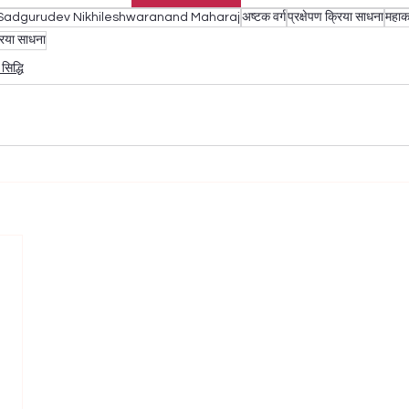
Sadgurudev Nikhileshwaranand Maharaj
अष्टक वर्ग
प्रक्षेपण क्रिया साधना
महाक
्रिया साधना
 सिद्धि