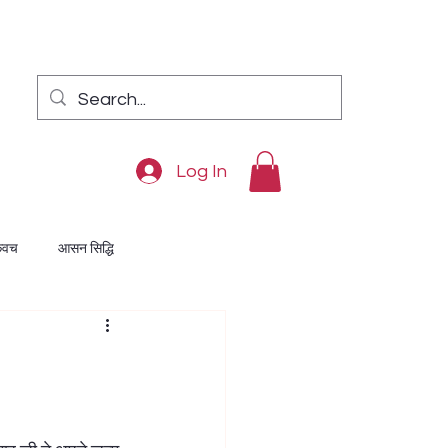
Log In
कवच
आसन सिद्धि
ुक्ति
दरिद्रता निवारण
अंक विद्या
दीपावली पूजन