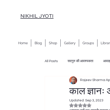
NIKHIL JYOTI
Home
Blog
Shop
Gallery
Groups
Libra
All Posts
सदगुरु की आवश्यकता
आवा
Rajeev Sharma
Ap
नवरात्रि साधना
नववर्ष साधना
स
काल ज्ञानः 
Updated:
Sep 3, 2023
महाशांति साधना विधान
शक्ति प्रवाह, सा
Rated NaN out of 5