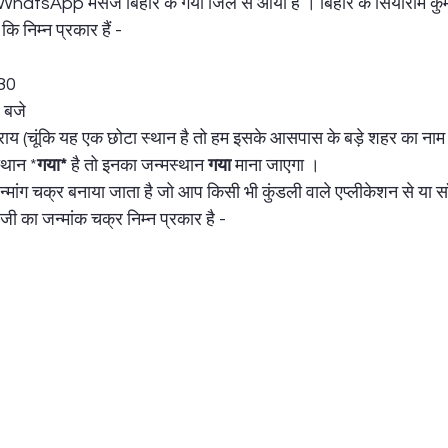
WhatsApp मैसेज बिहार के गया जिले से आया है । बिहार के सियाराम कुम
 कि निम्न प्रकार हैं - 
काली साधना
कायाकल्प प्रयोग
बाधा निवारण प्रयोग
नेटवर्क मार्केटिंग
980
 बजे
ाय (चूंकि यह एक छोटा स्थान है तो हम इसके आसपास के बड़े शहर का नाम प
्थान *
गया*
 है तो इनका जन्मस्थान 
गया
 माना जाएगा ।  
जन्मांग चक्र बनाया जाता है जो आप किसी भी कुंडली वाले एप्लीकेशन से या सॉ
जी का जन्मांक चक्र निम्न प्रकार है - 