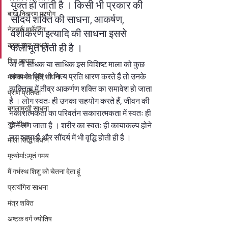
युक्त हो जाती है । किसी भी प्रकार की 
बाधा निवारण प्रयोग
सौंदर्य शक्ति की साधना, आकर्षण, 
नेटवर्क मार्केटिंग
वशीकरण इत्यादि की साधना इससे 
ब्रह्म तत्व साधना
फलीभूत होती ही है ।
शिव साधना
जो भी साधक या साधिक इस विशिष्ट माला को कुछ 
समय के लिए भी नित्य प्रति धारण करते हैं तो उनके 
मनोकामना पूर्ति साधना
व्यक्तित्व में तीव्र आकर्णण शक्ति का समावेश हो जाता 
प्राण प्रतिष्ठा
है । लोग स्वतः ही उनका सहयोग करते हैं, जीवन की 
बगलामुखी साधना
नकारात्मकता का परिवर्तन सकारात्मकता में स्वतः ही 
गुरु दीक्षा
होने लग जाता है । शरीर का स्वतः ही कायाकल्प होने 
लग जाता है और सौंदर्य में भी वृद्धि होती ही है ।
माला सिद्धि विधान
मृत्योर्माSमृतं गमय
मैं गर्भस्थ शिशु को चेतना देता हूं
प्रत्यंगिरा साधना
मंत्र शक्ति
अष्टक वर्ग ज्योतिष