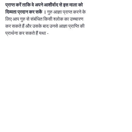
प्राप्त करें ताकि वे अपने आशीर्वाद से इस माला को 
दिव्यता प्रदान कर सकें । 
गुरु आज्ञा प्राप्त करने के 
लिए आप गुरु से संबंधित किसी श्लोक का उच्चारण 
कर सकते हैं और उसके बाद उनसे आज्ञा प्राप्ति की 
प्रार्थना कर सकते हैं यथा -
गुरुर्ब्रह्मा गुरुर्विष्णु गुरुर्देवो महेश्वरः गुरुः साक्षात 
परब्रह्म तस्मै श्री गुरुवे नमः
ध्यान मूलं गुरुर्मूर्ति पूजा मूलं गुरुः पदम मंत्र मूलं 
गुरुर्वाक्य मोक्ष मूलं गुरुः कृपा
मूकं करोति वाचालं पंगु लंघयते गिरिं यत्कृपा त्वमं वंदे 
परमानंद माधवम
गुरु कृपा ही केवलं गुरु कृपा ही केवलं गुरु कृपा ही 
केवलं गुरु कृपा ही केवलं
Want to read more?