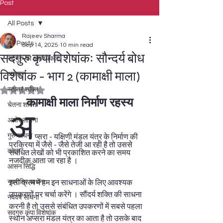
Post
All Posts
Rajeev Sharma
All Posts
Sep 14, 2025
10 min read
सदगुरु कृपा विशेषांकः सौन्दर्य बोध
सदगुरु की आवश्यकता
विशेषांक - भाग ‌‌‌2 (कामाक्षी माला)
आवाहन
स्तोत्र शक्ति
Rated NaN out of 5 stars.
कामाक्षी माला निर्माण रहस्य
चेतना शक्ति
अ
अघोर साधना
गुरु साधना
प्सरा - यक्षिणी मंडल यंत्र के निर्माण की 
प्रक्रिया में जैसे - जैसे तेजी आ रही है तो उससे 
कवच
संबंधित लेखों को भी प्रकाशित करने का समय 
नजदीक आता जा रहा है । 
आसन सिद्धि
नवरात्रि साधना
इसी क्रम में हम इन साधनाओं के लिए आवश्यक 
उपकरणों पर चर्चा करेंगे । सौंदर्य शक्ति की साधना 
नववर्ष साधना
करनी है तो उससे संबंधित उपकरणों में सबसे पहला 
सदगुरु कृपा विशेषांक
स्थान अप्सरा मंडल यंत्र का आता है तो उसके बाद 