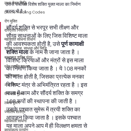
लक्ष्य भेदन सिद्धि
उससे संबंधित विशेष शक्ति युक्त माला का निर्माण 
करना भी है ।  
Divine Healing Codes
रोग मुक्ति
सौंदर्य शक्ति से भरपूर सभी तीक्ष्ण और 
दरिद्रता निवारण
सौम्य साधनाओं के लिए जिस विशिष्ट माला 
महाशांति साधना विधान
की आवश्यकता होती है, उसे 
पूर्ण कामाक्षी 
शक्ति प्रवाह, साधना और सिद्धि
शक्ति माला
 के नाम से जाना जाता है । 
ब्रह्माण्ड शक्ति यंत्र
विशिष्ट क्रियाओं और मंत्रों से इस माला 
प्रेम प्राप्ति साधना
का निर्माण किया जाता है । ये 108 मनकों 
सूर्य साधना
की माला होती है, जिसका प्रत्येक मनका 
विशिष्ट मंत्र से अभिमंत्रित रहता है । इस 
अंक विद्या
माला में काम और सौंदर्य शक्ति के समग्र 
दीपावली पूजन
108 रूपों की स्थापना की जाती है । 
लक्ष्मी पूजन
उसके पश्चात सुमेरू में त्रयी शक्ति का 
ज्योतिष शास्त्र
आवाहन किया जाता है । इसके पश्चात 
महाकाली साधना
यह माला अपने आप में ही विलक्षण क्षमता से 
कायाकल्प प्रयोग