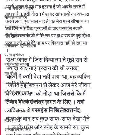
अपने अन्दर से वह मोह हटाना है जो आपके रास्ते में 
बाधा निवारण प्रयोग
बाधक है । इसी दौरान मैं शाबर साधनाओं का अभ्यास 
नेटवर्क मार्केटिंग
करने लगा, एक साल बाद ही वह मेरा परम सौभाग्य था 
ब्रह्म तत्व साधना
जब कितने अथक प्रयत्नों के बाद परमहंस स्वामी 
निखिलेश्वरानंदजी ने मेरे सर पर हाथ रख के मुझे दीक्षा 
शिव साधना
प्रदान की, मुझे मेरे भाग्य पर विश्वास नहीं हो रहा था 
मनोकामना पूर्ति साधना
।  
प्राण प्रतिष्ठा
सूक्ष्म जगत में जिस दिव्यात्मा ने मुझे सब से 
बगलामुखी साधना
ज्यादा साधनाएं प्रदान की थी उनका 
गुरु दीक्षा
चेहरा मैं कभी देख नहीं पाया था, वह व्यक्ति 
माला सिद्धि विधान
जिसने मुझे बचपन से लेकर आज मेरे जीवन 
मृत्योर्माSमृतं गमय
के हर एक क्षण को मोड़ा था जिससे कि मैं 
तैयार हो जाउं तंत्र जगत के लिए । वही 
मैं गर्भस्थ शिशु को चेतना देता हूं
व्यक्तित्व  थे 
परमहंस निखिलेश्वरानंद
, 
प्रत्यंगिरा साधना
दीक्षा के बाद सब कुछ साफ-साफ देखा मैंने 
मंत्र शक्ति
। उनके प्रेम और स्नेह के सामने सब कुछ 
अष्टक वर्ग ज्योतिष