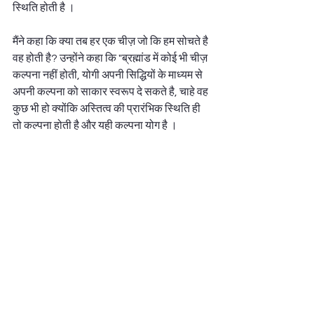
स्थिति होती है । 
मैंने कहा कि क्या तब हर एक चीज़ जो कि हम सोचते है 
वह होती है? उन्होंने कहा कि "ब्रह्मांड में कोई भी चीज़ 
कल्पना नहीं होती, योगी अपनी सिद्धियों के माध्यम से 
अपनी कल्पना को साकार स्वरूप दे सकते है, चाहे वह 
कुछ भी हो क्योंकि अस्तित्व की प्रारंभिक स्थिति ही 
तो कल्पना होती है और यही कल्पना योग है ।  
अगर इसमें तंत्र का समन्वय करवा दें तो वह बन जाता 
है 
कल्पना तंत्र
 ।  
अगर किसी ऋषि ने किसी को वरदान देने के लिए 
सोचा है, कल्पना की है तब ही वो उसे सिद्धि बल से 
वरदान दे देगा, ये सब कल्पना पर ही आधारित है । 
भौतिक जगत में कल्पना से अविष्कार का पूर्ण निर्माण 
होने में सालों का समय लग जाता है, सिद्ध उसे अपने 
सिद्धि बल का "
आवाहन
" करके एक क्षण में साकार रूप 
दे देते है"। 