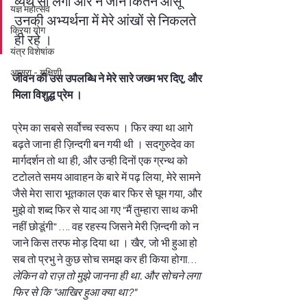
व्यर्थ सा लगा और न जाने कितने आंसू 
यज्ञ महोत्सव
उनकी अभ्यर्थना में मेरे आंखों से निकलते 
क्रिया योग
ही रहे । 
यंत्र विशेषांक
अप्सरा - यक्षिणी
जीवन की उस उपलब्धि ने मेरे सारे जख्म भर दिए, और 
मिला विशुद्ध प्रेम
।
प्रेम का सबसे सर्वोच्च स्वरूप । फिर क्या था आगे 
बढ़ते जाना ही ज़िन्दगी बन गयी थी । सदगुरुदेव का 
मार्गदर्शन तो था ही, और उन्ही दिनों एक ग्रन्थ को 
टटोलते समय आवाहन के बारे में पढ़ लिया, मेरे सामने 
जैसे मेरा सारा भूतकाल एक बार फिर से घूम गया, और 
मुझे वो शब्द फिर से याद आ गए "मैं तुम्हारा साथ कभी 
नहीं छोडूंगी" …. वह रहस्य जिसने मेरी ज़िन्दगी को न 
जाने किस तरफ मोड़ दिया था । खैर, जो भी हुआ हो 
सब तो प्रभु ने कुछ सोच समझ कर ही किया होगा…
लेकिन वो राज़ तो मुझे जानना ही था. और सोचने लगा 
फिर से कि "आखिर हुआ क्या था?" 