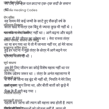
लक्ष्य भेदन सिद्धि
मेरे लिए एक-एक पल काटना एक-एक सदी के समान 
था । 
Divine Healing Codes
रोग मुक्ति
वह समय मेरे कई जन्मों के काटे हुए सैकड़ों वर्ष के 
दरिद्रता निवारण
काल खंड में मात्र एक बिंदु से ज्यादा कुछ भी नहीं थे । 
पर रुकना मेरा अभीष्ट नहीं था। आगे बढ़ना और बढ़ते 
महाशांति साधना विधान
रहना ही मेरे जीवन का उद्देश्य था । मेरा रास्ता तंत्र 
शक्ति प्रवाह, साधना और सिद्धि
था या बन गया था ये तो मैं जानता नहीं पर, हां मेरे साथ 
ब्रह्माण्ड शक्ति यंत्र
हुई हर घटना ने मुझे तंत्र के क्षेत्र में आगे बढ़ने पर 
प्रेम प्राप्ति साधना
प्रेरणा जरूर दी थी । 
सूर्य साधना
अब मेरे लिए जीवन का कोई विशेष महत्व नहीं था पर 
अंक विद्या
विशेष उद्देश्य जरूर था । तंत्र के अनंत महासागर में 
दीपावली पूजन
से मैंने जो जाना वह बूंद भी नहीं थी, नियति ने मेरे लिए 
एक रास्ता चुन लिया था, और बीती बातों को कूड़े में 
लक्ष्मी पूजन
फेंक के मैं आगे बढ़ गया ।  
ज्योतिष शास्त्र
महाकाली साधना
पहली बार जाना की त्याग की महत्ता क्या होती है. त्याग 
कायाकल्प प्रयोग
सिर्फ भौतिक वस्तुओं को छोड़ना नहीं है, त्याग तो 