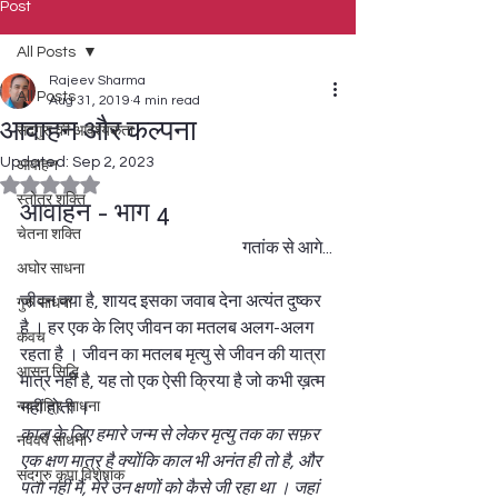
Post
All Posts
Rajeev Sharma
All Posts
Aug 31, 2019
4 min read
आवाहन और कल्पना
सदगुरु की आवश्यकता
Updated:
Sep 2, 2023
आवाहन
Rated NaN out of 5 stars.
स्तोत्र शक्ति
आवाहन - भाग 4 
चेतना शक्ति
गतांक से आगे... 
अघोर साधना
जीवन क्या है, शायद इसका जवाब देना अत्यंत दुष्कर 
गुरु साधना
है । हर एक के लिए जीवन का मतलब अलग-अलग 
कवच
रहता है । जीवन का मतलब मृत्यु से जीवन की यात्रा 
आसन सिद्धि
मात्र नहीं है, यह तो एक ऐसी क्रिया है जो कभी ख़त्म 
नवरात्रि साधना
नहीं होती ।  
काल के लिए हमारे जन्म से लेकर मृत्यु तक का सफ़र 
नववर्ष साधना
एक क्षण मात्र है क्योंकि काल भी अनंत ही तो है, और 
सदगुरु कृपा विशेषांक
पता नहीं मैं, मेरे उन क्षणों को कैसे जी रहा था । जहां 