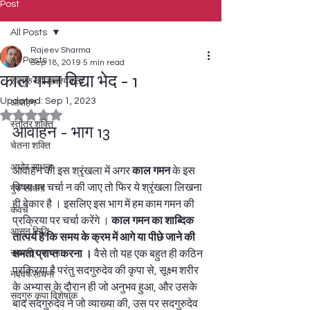
Post
All Posts
Rajeev Sharma
All Posts
Sep 18, 2019
5 min read
काल गमन विद्या भेद - 1
सदगुरु की आवश्यकता
Updated:
Sep 1, 2023
आवाहन
Rated NaN out of 5 stars.
स्तोत्र शक्ति
आवाहन - भाग 13 
चेतना शक्ति
अघोर साधना
आवाहन की इस श्रृंखला में अगर 
काल गमन
 के इस 
विषय पर चर्चा न की जाए तो फिर ये श्रृंखला लिखना 
गुरु साधना
ही बेकार है । इसलिए इस भाग में हम काम गमन की 
कवच
प्रक्रिया पर चर्चा करेंगे । 
काल गमन का शाब्दिक 
आसन सिद्धि
तात्पर्य है कि समय के क्रम में आगे या पीछे जाने की 
नवरात्रि साधना
क्षमता प्राप्त करना ।
 वैसे तो यह एक बहुत ही कठिन 
प्रक्रिया है परंतु सदगुरुदेव की कृपा से, सूक्ष्म शरीर 
नववर्ष साधना
के अभ्यास के दौरान ही जो अनुभव हुआ, और उसके 
सदगुरु कृपा विशेषांक
बाद सदगुरुदेव ने जो व्याख्या की, उस पर सदगुरुदेव 