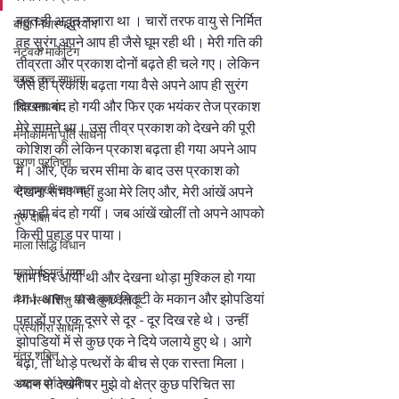
बहुत ही अद्भुत नज़ारा था । चारों तरफ वायु से निर्मित 
बाधा निवारण प्रयोग
वह सुरंग अपने आप ही जैसे घूम रही थी। मेरी गति की 
नेटवर्क मार्केटिंग
तीव्रता और प्रकाश दोनों बढ़ते ही चले गए। लेकिन 
ब्रह्म तत्व साधना
जैसे ही प्रकाश बढ़ता गया वैसे अपने आप ही सुरंग 
दिखना बंद हो गयी और फिर एक भयंकर तेज प्रकाश 
शिव साधना
मेरे सामने था। उस तीव्र प्रकाश को देखने की पूरी 
मनोकामना पूर्ति साधना
कोशिश की लेकिन प्रकाश बढ़ता ही गया अपने आप 
प्राण प्रतिष्ठा
में। और, एक चरम सीमा के बाद उस प्रकाश को 
बगलामुखी साधना
देखना संभव नहीं हुआ मेरे लिए और, मेरी आंखें अपने 
आप ही बंद हो गयीं। जब आंखें खोलीं तो अपने आपको 
गुरु दीक्षा
किसी पहाड़ पर पाया।  
माला सिद्धि विधान
मृत्योर्माSमृतं गमय
शाम घिर आयी थी और देखना थोड़ा मुश्किल हो गया 
था। आस - पास कुछ मिटटी के मकान और झोपडियां 
मैं गर्भस्थ शिशु को चेतना देता हूं
पहाडों पर एक दूसरे से दूर - दूर दिख रहे थे। उन्हीं 
प्रत्यंगिरा साधना
झोपडियों में से कुछ एक ने दिये जलाये हुए थे। आगे 
मंत्र शक्ति
बढ़ा, तो थोड़े पत्थरों के बीच से एक रास्ता मिला। 
अष्टक वर्ग ज्योतिष
ध्यान से देखने पर मुझे वो क्षेत्र कुछ परिचित सा 