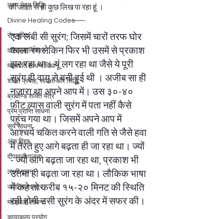
लक्ष्य भेदन सिद्धि
की आज्ञा से ही कुछ लिख पा रहा हूं ।  
Divine Healing Codes
रोग मुक्ति
एक लंबी सी सुरंग; जिसमें चारों तरफ घोर 
काला रंग लेकिन फिर भी उसमें से प्रकाश 
दरिद्रता निवारण
झर रहा था। यूं लग रहा था जैसे ये पूरी 
महाशांति साधना विधान
सुरंग ही वायु से बनी हुई थी । अजीब सा ही 
शक्ति प्रवाह, साधना और सिद्धि
नज़ारा था अपने आप में। उस ३०-४० 
ब्रह्माण्ड शक्ति यंत्र
फीट व्यास वाली सुरंग में पता नहीं कैसे 
प्रेम प्राप्ति साधना
पहुंच गया था। जिसमें अपने आप में 
सूर्य साधना
आश्चर्य चकित करने वाली गति से जैसे हवा 
अंक विद्या
में तैरते हुए आगे बढ़ता ही जा रहा था। ज्यों 
दीपावली पूजन
- ज्यों आगे बढ़ता जा रहा था, प्रकाश भी 
लक्ष्मी पूजन
उतना ही बढ़ता जा रहा था। लौकिक भाषा 
में कहे तो करीब १५-२० मिनट की स्थिति 
ज्योतिष शास्त्र
रही होगी उसी सुरंग के अंदर में सफर की। 
महाकाली साधना
कायाकल्प प्रयोग