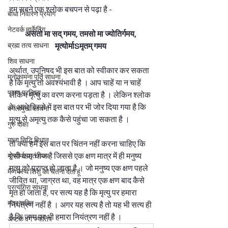
हम सबने एक श्लोक बचपन से पढ़ा है - 
बाधा निवारण प्रयोग
नेटवर्क मार्केटिंग
असतो मा सद् गमय, तमसो मा ज्योतिर्गमय, 
ब्रह्म तत्व साधना
मृत्योर्माSमृतम् गमय
शिव साधना
अर्थात, उपनिषद भी इस बात को स्वीकार कर सकता 
मनोकामना पूर्ति साधना
है कि मृत्यु तो अवश्यंभावी है । आप चाहें या न चाहें 
प्राण प्रतिष्ठा
लेकिन मृत्यु का वरण करना पड़ता है । लेकिन श्लोक 
के आधे हिस्से में इस बात पर भी जोर दिया गया है कि 
बगलामुखी साधना
मृत्यु से अमृत्यु तक कैसे पहुंचा जा सकता है ।  
गुरु दीक्षा
माला सिद्धि विधान
तो क्या हमें इस बात पर चिंतन नहीं करना चाहिए कि 
ऐसी क्या चीज है जिससे एक क्षण मात्र में ही मनुष्य 
मृत्योर्माSमृतं गमय
मृत्यु को प्राप्त हो जाता है । जो मनुष्य एक क्षण पहले 
मैं गर्भस्थ शिशु को चेतना देता हूं
जीवित था, जाग्रत था, वह मात्र एक क्षण बाद कैसे 
प्रत्यंगिरा साधना
मृत हो जाता है, पर सत्य यह है कि मृत्यु पर हमारा 
मंत्र शक्ति
नियंत्रण नहीं है । अगर यह सत्य है तो यह भी सत्य ही 
है कि जन्म पर भी हमारा नियंत्रण नहीं है ।  
अष्टक वर्ग ज्योतिष