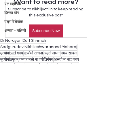
Want to read more?
यज्ञ महोत्सव
Subscribe to nikhiljyoti.in to keep reading 
क्रिया योग
this exclusive post.
यंत्र विशेषांक
अप्सरा - यक्षिणी
Subscribe Now
Dr Narayan Dutt Shrimali
Sadgurudev Nikhileshwaranand Maharaj
मृत्योर्माऽमृतं गमय
मृत्योर्मा साधना
अमृतं साधना
गमय साधना
मृत्योर्माSमृतम् गमय
तमसो मा ज्योतिर्गमय
असतो मा सद् गमय
जीवात्मा को इस जीवन का पूर्ण ज्ञान
सही गर्भ का चुनाव
चेतना शक्ति
रोग मुक्ति
मृत्योर्माSमृतं गमय