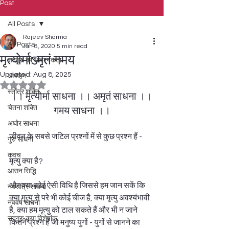
Post
All Posts
Rajeev Sharma
All Posts
Jan 8, 2020
5 min read
मृत्योर्माऽमृतं गमय
सदगुरु की आवश्यकता
Updated:
Aug 8, 2025
आवाहन
Rated NaN out of 5 stars.
स्तोत्र शक्ति
।। मृत्योर्मा साधना ।। अमृतं साधना ।। 
चेतना शक्ति
 गमय साधना ।। 
अघोर साधना
जीवन के सबसे जटिल प्रश्नों में से कुछ प्रश्न हैं - 
गुरु साधना
कवच
मृत्यु क्या है? 
आसन सिद्धि
और क्या कोई ऐसी विधि है जिससे हम जान सकें कि 
नवरात्रि साधना
क्या मृत्यु से परे भी कोई चीज है, क्या मृत्यु अवश्यंभावी 
नववर्ष साधना
है, क्या हम मृत्यु को टाल सकते हैं और भी न जाने 
सदगुरु कृपा विशेषांक
कितने प्रश्न हैं जो मनुष्य युगों - युगों से जानने का 