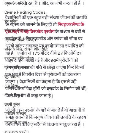
प्रयत्न करता रहा है । और, आज भी करता ही है ।  
लक्ष्य भेदन सिद्धि
Divine Healing Codes
वैज्ञानिकों की एक बहुत बड़ी संख्या जीवन की उत्पत्ति 
रोग मुक्ति
के रहस्य को जानने के लिए ही तो
स्विट्जरलैण्ड के 
दरिद्रता निवारण
एक शहर में महाविस्फोट प्रयोग
 के माध्यम से वर्षों से 
कार्यरत हैं । स्विट्ज़रलैंड और फ़्रांस की सीमा पर 
महाशांति साधना विधान
अरबों डॉलर लगाकर यह प्रयोगशाला स्थापित की 
शक्ति प्रवाह, साधना और सिद्धि
गई है। ज़मीन से 175 मीटर नीचे 27 किलोमीटर 
ब्रह्माण्ड शक्ति यंत्र
पाइप लाइन बिछाई गई है और इसमें प्रोटॉनों को 
लगभग प्रकाश की गति से छोड़ा जाएगा फिर किसी 
प्रेम प्राप्ति साधना
एक क्षण में विपरीत दिशा से प्रोटानों को टकराया 
सूर्य साधना
जाएगा। वैज्ञानिकों का कहना है कि इससे वही 
अंक विद्या
परिस्थितियाँ पैदा होंगी जो ब्रह्मांड के निर्माण की थीं, 
दीपावली पूजन
जिसे बिग बैंग भी कहा जाता है। 
लक्ष्मी पूजन
जो लोग इस प्रयोग के बारे में जानते हैं वो आसानी से 
ज्योतिष शास्त्र
समझ सकते हैं कि मनुष्य जीवन की उत्पत्ति के रहस्य 
महाकाली साधना
को जानने के लिए सदैव से कितना व्याकुल रहा है ।  
कायाकल्प प्रयोग