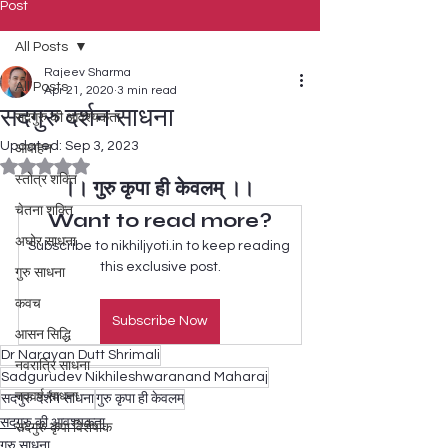
Post
All Posts
Rajeev Sharma
All Posts
Apr 21, 2020
3 min read
सदगुरु दर्शन साधना
सदगुरु की आवश्यकता
Updated:
Sep 3, 2023
आवाहन
Rated NaN out of 5 stars.
स्तोत्र शक्ति
।। गुरु कृपा ही केवलम् ।।
चेतना शक्ति
Want to read more?
अघोर साधना
Subscribe to nikhiljyoti.in to keep reading 
this exclusive post.
गुरु साधना
कवच
Subscribe Now
आसन सिद्धि
Dr Narayan Dutt Shrimali
नवरात्रि साधना
Sadgurudev Nikhileshwaranand Maharaj
नववर्ष साधना
सदगुरु दर्शन साधना
गुरु कृपा ही केवलम्
सदगुरु की आवश्यकता
सदगुरु कृपा विशेषांक
गुरु साधना