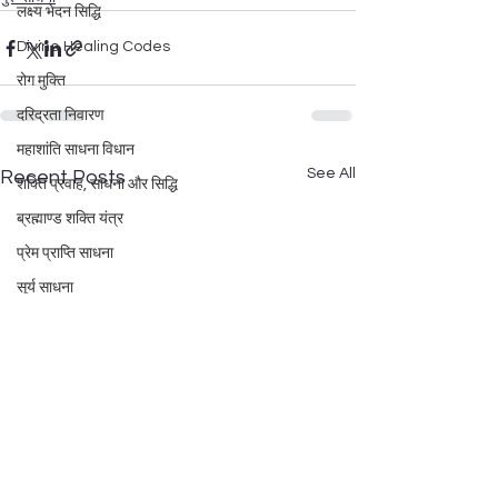
लक्ष्य भेदन सिद्धि
Divine Healing Codes
रोग मुक्ति
दरिद्रता निवारण
महाशांति साधना विधान
See All
Recent Posts
शक्ति प्रवाह, साधना और सिद्धि
ब्रह्माण्ड शक्ति यंत्र
प्रेम प्राप्ति साधना
सूर्य साधना
अंक विद्या
दीपावली पूजन
लक्ष्मी पूजन
ज्योतिष शास्त्र
महाकाली साधना
कायाकल्प प्रयोग