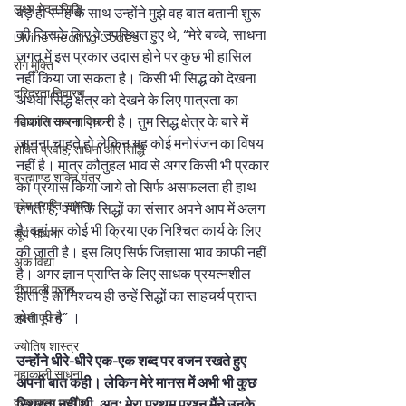
लक्ष्य भेदन सिद्धि
बड़े ही स्नेह के साथ उन्होंने मुझे वह बात बतानी शुरू 
की जिसके लिए वे उपस्थित हुए थे, “मेरे बच्चे, साधना 
Divine Healing Codes
जगत में इस प्रकार उदास होने पर कुछ भी हासिल 
रोग मुक्ति
नहीं किया जा सकता है। किसी भी सिद्ध को देखना 
दरिद्रता निवारण
अथवा सिद्ध क्षेत्र को देखने के लिए पात्रता का 
विकास करना ज़रुरी है। तुम सिद्ध क्षेत्र के बारे में 
महाशांति साधना विधान
जानना चाहते हो लेकिन यह कोई मनोरंजन का विषय 
शक्ति प्रवाह, साधना और सिद्धि
नहीं है। मात्र कौतुहल भाव से अगर किसी भी प्रकार 
ब्रह्माण्ड शक्ति यंत्र
का प्रयास किया जाये तो सिर्फ असफलता ही हाथ 
प्रेम प्राप्ति साधना
लगती है, क्योंकि सिद्धों का संसार अपने आप में अलग 
है, वहां पर कोई भी क्रिया एक निश्चित कार्य के लिए 
सूर्य साधना
की जाती है। इस लिए सिर्फ जिज्ञासा भाव काफी नहीं 
अंक विद्या
है। अगर ज्ञान प्राप्ति के लिए साधक प्रयत्नशील 
दीपावली पूजन
होता है तो निश्चय ही उन्हें सिद्धों का साहचर्य प्राप्त 
होता ही है” । 
लक्ष्मी पूजन
ज्योतिष शास्त्र
उन्होंने धीरे-धीरे एक-एक शब्द पर वजन रखते हुए 
महाकाली साधना
अपनी बात कही। लेकिन मेरे मानस में अभी भी कुछ 
कायाकल्प प्रयोग
स्थिरता नहीं थी, अतः मेरा प्रथम प्रश्न मैंने उनके 