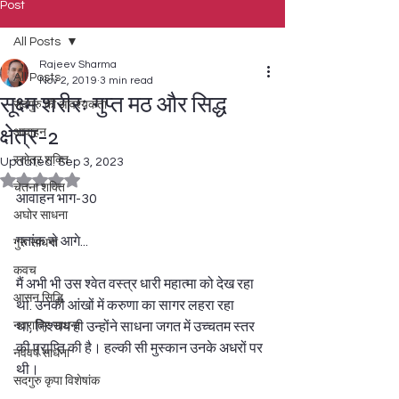
Post
All Posts
Rajeev Sharma
All Posts
Nov 2, 2019
3 min read
सूक्ष्म शरीरः गुप्त मठ और सिद्ध
सदगुरु की आवश्यकता
क्षेत्र-2
आवाहन
स्तोत्र शक्ति
Updated:
Sep 3, 2023
Rated NaN out of 5 stars.
चेतना शक्ति
आवाहन भाग-30 
अघोर साधना
गतांक से आगे... 
गुरु साधना
कवच
मैं अभी भी उस श्वेत वस्त्र धारी महात्मा को देख रहा 
आसन सिद्धि
था. उनकी आंखों में करुणा का सागर लहरा रहा 
नवरात्रि साधना
था, निश्चय ही उन्होंने साधना जगत में उच्चतम स्तर 
की प्राप्ति की है। हल्की सी मुस्कान उनके अधरों पर 
नववर्ष साधना
थी।  
सदगुरु कृपा विशेषांक