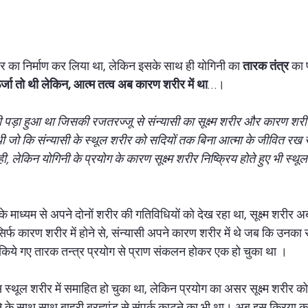
काली साधना
कायाकल्प प्रयोग
बाधा निवारण प्रयोग
नेटवर्क मार्केटिंग
ीर का निर्माण कर लिया था, लेकिन इसके साथ ही योगिनी का 
तारक तंत्र
 का 
ण ऊर्जा तो थी लेकिन, आत्म तत्व अब कारण शरीर में था
…।  
ी पड़ा हुआ था जिसकी रजतरज्जू से संन्यासी का सूक्ष्म शरीर और कारण शरी
ा थी जो कि संन्यासी के स्थूल शरीर को सदियों तक बिना आत्मा के जीवित रख 
 ही, लेकिन योगिनी के प्रयोग के कारण सूक्ष्म शरीर निष्क्रिय होते हुए भी स्थूल
 माध्यम से अपने दोनों शरीर की गतिविधियों को देख रहा था, सूक्ष्म शरीर अब
र्फ कारण शरीर में होने से, संन्यासी अपने कारण शरीर में थे जब कि उनका स
रा किये गए तारक तन्त्र प्रयोग से प्राण संकलन होकर एक हो चुका था ।  
 स्थूल शरीर में समाहित हो चुका था, लेकिन प्रयोग का असर सूक्ष्म शरीर क
े के साथ साथ बाहरी ब्रह्मांड से संपर्क काटने का भी था। अब इस क्रिया का