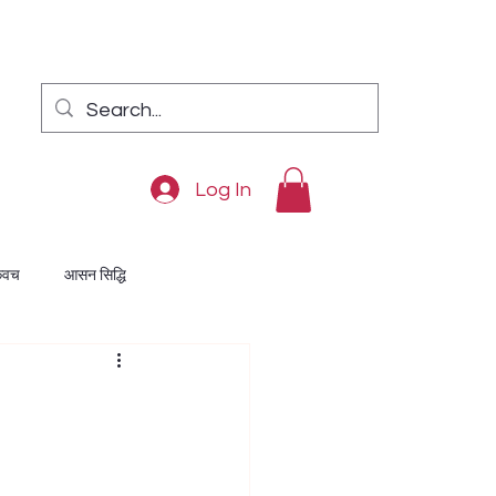
Log In
कवच
आसन सिद्धि
ुक्ति
दरिद्रता निवारण
अंक विद्या
दीपावली पूजन