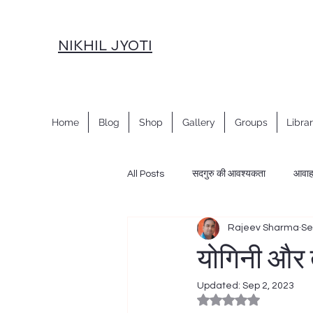
NIKHIL JYOTI
Home
Blog
Shop
Gallery
Groups
Libra
All Posts
सदगुरु की आवश्यकता
आवा
Rajeev Sharma
Se
नवरात्रि साधना
नववर्ष साधना
स
योगिनी और 
Updated:
Sep 2, 2023
महाशांति साधना विधान
शक्ति प्रवाह, सा
Rated NaN out of 5