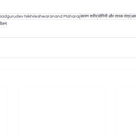
Sadgurudev Nikhileshwaranand Maharaj
कारण शरीर
योगिनी और तारक तंत्र
आव
कीलन